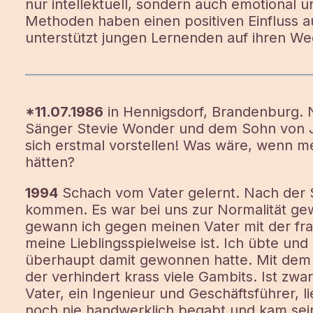
nur intellektuell, sondern auch emotional u
Methoden haben einen positiven Einfluss au
unterstützt jungen Lernenden auf ihren Weg
*11.07.1986
in Hennigsdorf, Brandenburg.
Sänger Stevie Wonder und dem Sohn von J
sich erstmal vorstellen! Was wäre, wenn m
hätten?
1994
Schach vom Vater gelernt. Nach der S
kommen. Es war bei uns zur Normalität gewo
gewann ich gegen meinen Vater mit der fra
meine Lieblingsspielweise ist. Ich übte und 
überhaupt damit gewonnen hatte. Mit dem 
der verhindert krass viele Gambits. Ist zwa
Vater, ein Ingenieur und Geschäftsführer, li
noch nie handwerklich begabt und kam sei