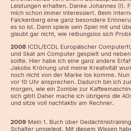
Leistungen erhalten. Danke Johannes (!). 
mich schon immer interessiert. Beim Intern
Falckenberg eine ganz besondere Erinneru
es so ist. Dann spiele sein Spiel mit und üb
glaubt gar nicht, wie reibungslos sich Pro
2008
ICDL/ECDL Europäischer Computerfüh
und Skat am Computer gespielt und nebenb
sollte. Hier habe ich eine ganz andere Erf
Jakobs Krönung und meine Kreativität wurd
noch nicht von der Marke los komme. Nun we
vor 10 Uhr ansprechen. Dadurch bin ich z
morgen, wie ein Zombie zur Kaffeemaschi
sich gibt! Daher mache ich übrigens die A
und sitze voll nachtaktiv am Rechner.
2009
Mein 1. Buch über Gedächtnistraining
Schalter umgelegt. Mit diesem Wissen hab