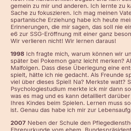
gemein zu mir und anderen. Ich lernte zu kä
Sache zu fokuszieren. Ich mag meinen Vater
spartanische Erziehung habe ich heute mei
Erinnerungen, die mir sagen, das soll nie e
e6 zur SSG-Eröffnung mit einer ganz beson
Wir verlieren nicht! Wir lernen daraus!
1998
Ich fragte mich, warum können wir un
später bei Pokemon ganz leicht merken? A
Malfolgen. Dass diese Überlegung eine en
spielt, hätte ich nie gedacht. Als Freunde s
viel über dieses Spiel! Na? Merkste watt? S
Psychologiestudium merkte ick mir dann so 
was es mag und es kann detailliert darübe
Ihres Kindes beim Spielen. Lernen muss so
ist. Genau das habe ich mir zur Lebensau
2007
Neben der Schule den Pflegediensthe
Ehrenurkunde vom ehem. Bundespräsident